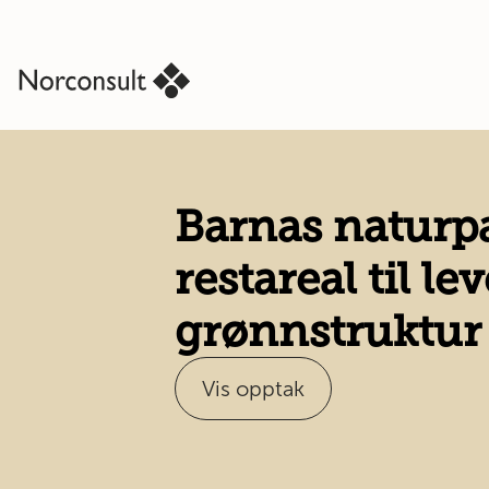
Barnas naturpa
restareal til l
grønnstruktur 
Vis opptak