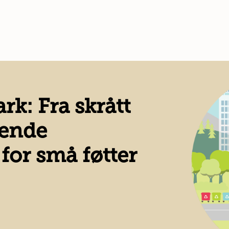
rk: Fra skrått
evende
for små føtter