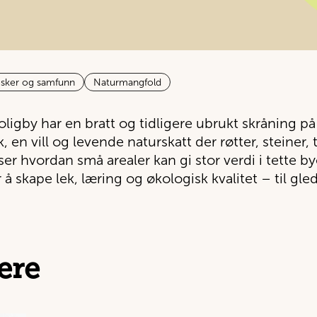
sker og samfunn
Naturmangfold
oligby har en bratt og tidligere ubrukt skråning på E
k, en vill og levende naturskatt der røtter, steine
ser hvordan små arealer kan gi stor verdi i tette b
 å skape lek, læring og økologisk kvalitet – til gl
ere