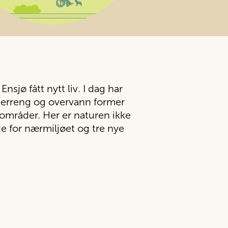
nsjø fått nytt liv. I dag har
r, terreng og overvann former
yområder. Her er naturen ikke
ede for nærmiljøet og tre nye